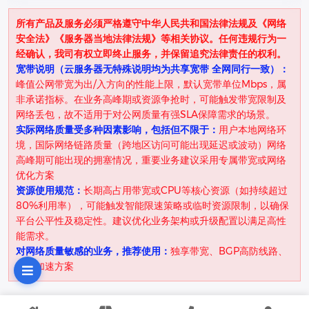
所有产品及服务必须严格遵守中华人民共和国法律法规及《网络
安全法》《服务器当地法律法规》等相关协议。任何违规行为一
经确认，我司有权立即终止服务，并保留追究法律责任的权利。
宽带说明（云服务器无特殊说明均为共享宽带 全网同行一致）：
峰值公网带宽为出/入方向的性能上限，默认宽带单位Mbps，属
非承诺指标。在业务高峰期或资源争抢时，可能触发带宽限制及
网络丢包，故不适用于对公网质量有强SLA保障需求的场景。
实际网络质量受多种因素影响，包括但不限于：
用户本地网络环
境，国际网络链路质量（跨地区访问可能出现延迟或波动）网络
高峰期可能出现的拥塞情况，重要业务建议采用专属带宽或网络
优化方案
资源使用规范：
长期高占用带宽或CPU等核心资源（如持续超过
80%利用率），可能触发智能限速策略或临时资源限制，以确保
平台公平性及稳定性。建议优化业务架构或升级配置以满足高性
能需求。
对网络质量敏感的业务，推荐使用：
独享带宽、BGP高防线路、
全球加速方案