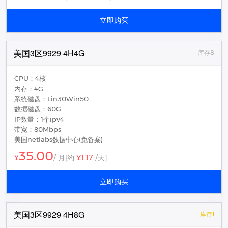
立即购买
美国3区9929 4H4G
库存8
CPU：4核
内存：4G
系统磁盘：Lin30Win50
数据磁盘：60G
IP数量：1个ipv4
带宽：80Mbps
美国netlabs数据中心(免备案)
35.00
¥1.17
¥
/ 月
[约
/天]
立即购买
美国3区9929 4H8G
库存1