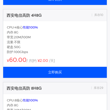
西安电信高防 4H8G
库存10
CPU:4核心
性能100%
内存:8G
带宽:20M/100M
流量:不限
硬盘:50G
防护:100Gbps
60.00
¥2.00
¥
/ 月
[约
/天]
立即购买
西安电信高防 8H8G
库存29
CPU:8核心
性能100%
内存:8G