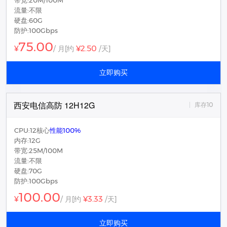
带宽:20M/100M
流量:不限
硬盘:60G
防护:100Gbps
75.00
¥2.50
¥
/ 月
[约
/天]
立即购买
西安电信高防 12H12G
库存10
CPU:12核心
性能100%
内存:12G
带宽:25M/100M
流量:不限
硬盘:70G
防护:100Gbps
100.00
¥3.33
¥
/ 月
[约
/天]
立即购买