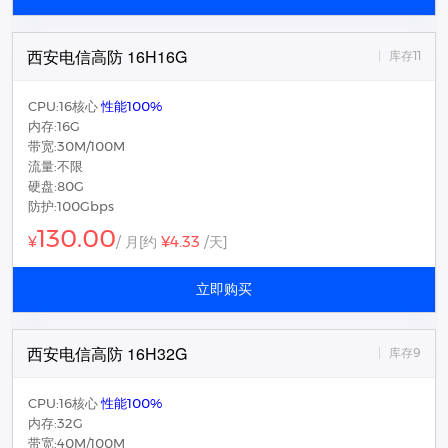
西安电信高防 16H16G
库存11
CPU:16核心
性能100%
内存:16G
带宽:30M/100M
流量:不限
硬盘:80G
防护:100Gbps
130.00
¥4.33
¥
/ 月
[约
/天]
立即购买
西安电信高防 16H32G
库存9
CPU:16核心
性能100%
内存:32G
带宽:40M/100M