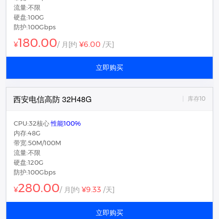
流量:不限
硬盘:100G
防护:100Gbps
180.00
¥6.00
¥
/ 月
[约
/天]
立即购买
西安电信高防 32H48G
库存10
CPU:32核心
性能100%
内存:48G
带宽:50M/100M
流量:不限
硬盘:120G
防护:100Gbps
280.00
¥9.33
¥
/ 月
[约
/天]
立即购买