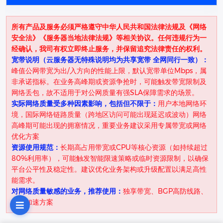
所有产品及服务必须严格遵守中华人民共和国法律法规及《网络
安全法》《服务器当地法律法规》等相关协议。任何违规行为一
经确认，我司有权立即终止服务，并保留追究法律责任的权利。
宽带说明（云服务器无特殊说明均为共享宽带 全网同行一致）：
峰值公网带宽为出/入方向的性能上限，默认宽带单位Mbps，属
非承诺指标。在业务高峰期或资源争抢时，可能触发带宽限制及
网络丢包，故不适用于对公网质量有强SLA保障需求的场景。
实际网络质量受多种因素影响，包括但不限于：
用户本地网络环
境，国际网络链路质量（跨地区访问可能出现延迟或波动）网络
高峰期可能出现的拥塞情况，重要业务建议采用专属带宽或网络
优化方案
资源使用规范：
长期高占用带宽或CPU等核心资源（如持续超过
80%利用率），可能触发智能限速策略或临时资源限制，以确保
平台公平性及稳定性。建议优化业务架构或升级配置以满足高性
能需求。
对网络质量敏感的业务，推荐使用：
独享带宽、BGP高防线路、
全球加速方案