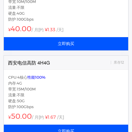
带宽:10M/100M
流量:不限
硬盘:40G
防护:100Gbps
40.00
¥1.33
¥
/ 月
[约
/天]
立即购买
西安电信高防 4H4G
库存12
CPU:4核心
性能100%
内存:4G
带宽:15M/100M
流量:不限
硬盘:50G
防护:100Gbps
50.00
¥1.67
¥
/ 月
[约
/天]
立即购买