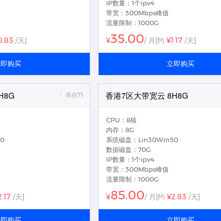
IP数量：1个ipv4
带宽：300Mbps峰值
流量限制：1000G
35.00
0.83
¥1.17
/天]
¥
/ 月
[约
/天]
立即购买
立即购买
H8G
香港7区大带宽云 8H8G
库存71
CPU：8核
内存：8G
0
系统磁盘：Lin30Win50
数据磁盘：70G
IP数量：1个ipv4
带宽：300Mbps峰值
流量限制：1000G
85.00
2.17
¥2.83
/天]
¥
/ 月
[约
/天]
立即购买
立即购买