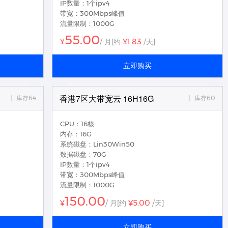
IP数量：1个ipv4
带宽：300Mbps峰值
流量限制：1000G
55.00
¥1.83
¥
/ 月
[约
/天]
立即购买
香港7区大带宽云 16H16G
库存64
库存60
CPU：16核
内存：16G
系统磁盘：Lin30Win50
数据磁盘：70G
IP数量：1个ipv4
带宽：300Mbps峰值
流量限制：1000G
150.00
¥5.00
¥
/ 月
[约
/天]
立即购买