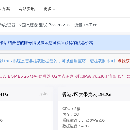
决方案
网站资讯
更多
去程三网直连回程PCCW BGP E5 2673V4处理器 U2固态硬盘 测试IP38.76.216.1 流量 15/T cogent广播IP/原生IP随机分配
• 虚拟主机
美国虚拟主机 • 1区
高性能
高性能
虚拟主机
免备案，美国宝塔虚拟主机
录后结合您的账号情况展示您可实际获得的优惠价格
金融解决方案
网维通知
电商解决方案
业界新闻
Linux系统是需要挂载数据盘的，可以使用宝塔一键挂载脚本 =》
点我获
BGP E5 2673V4处理器 U2固态硬盘 测试IP38.76.216.1 流量 15/T 
H1G
香港7区大带宽云 2H2G
库存9
CPU：2核
内存：2G
0
系统磁盘：Lin30Win50
数据磁盘：40G