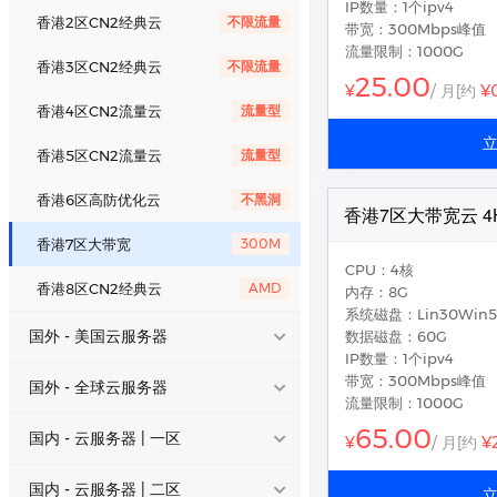
IP数量：1个ipv4
国内 - 云服务器 | 一区
LCS - 美国专线大带宽
E5
香港2区CN2经典云
不限流量
带宽：300Mbps峰值
流量限制：1000G
香港CN2轻量云
特惠
国内 - 云服务器 | 二区
香港3区CN2经典云
不限流量
25.00
¥
¥
/ 月
[约
美国优化轻量云
特惠
香港4区CN2流量云
流量型
NAT云/挂机宝/云电脑
日本精品轻量云
特惠
香港5区CN2流量云
流量型
平台会员/代理加盟
十堰电信轻量云
特惠
香港6区高防优化云
不黑洞
香港7区大带宽云 4
西安电信轻量云
特惠
香港7区大带宽
300M
CPU：4核
香港8区CN2经典云
AMD
内存：8G
系统磁盘：Lin30Win5
国外 - 美国云服务器
数据磁盘：60G
IP数量：1个ipv4
带宽：300Mbps峰值
美国1区精品云
E5
国外 - 全球云服务器
流量限制：1000G
美国2区CN2云
AMD
65.00
日本精品直连云
BGP
国内 - 云服务器 | 一区
¥
¥
/ 月
[约
美国3区精品云
大带宽
新加坡BGP
BGP
ECS - 浙江宁波 • 电信
铂金
国内 - 云服务器 | 二区