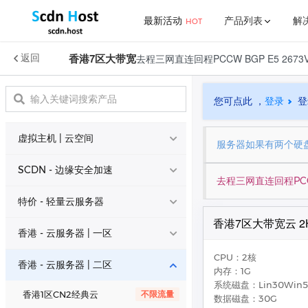
最新活动
产品列表
解
HOT
香港7区大带宽
返回
了解我们
更多
行业解决方案
新闻中心
虚拟主机 | 云空间
公益免费 
免费宝塔
公司简介
推介计划
您可点此 ，
登录
登
SCDN - 边缘安全加速
网站解决方案
官方公告
联系我们
宝塔面板
虚拟主机 | 云空间
特价 - 轻量云服务器
服务器如果有两个硬盘
帮助中心
游戏解决方案
公益免费 • 虚拟主机
高性能
SCDN - 边缘安全加速
香港 - 云服务器 | 一区
去程三网直连回程PCCW 
美国虚拟主机 • 1区
常见问题
高性能
公益免费 • SCDN
CDN
特价 - 轻量云服务器
香港 - 云服务器 | 二区
香港7区大带宽云 2
亚太海外 • SCDN
CDN
香港大宽带 • 2区
AMD
香港 - 云服务器 | 一区
国外 - 美国云服务器
大陆国内 • SCDN
CDN
CPU：2核
香港大宽带 • 3区
铂金
ECS - 香港大浦 • 三区
E5
香港 - 云服务器 | 二区
内存：1G
国外 - 全球云服务器
系统磁盘：Lin30Win5
LCS - 香港大浦 • 三区
E5
ECS - 美国专线大带宽
E5
香港1区CN2经典云
不限流量
数据磁盘：30G