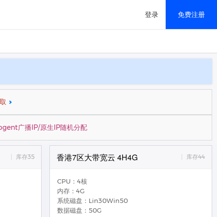
登录
免费注册
移动解决方案
取
cogent广播IP/原生IP随机分配
香港7区大带宽云 4H4G
库存35
库存44
CPU：4核
内存：4G
系统磁盘：Lin30Win50
数据磁盘：50G