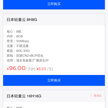
立即购买
日本轻量云 8H8G
核心：8核
内存：8GB
带宽：30Mbps
流量：不限流量
硬盘：80G SSD
路线：回国CN2+BGP优化
说明：域名免备案/广播原生IP
96.00
¥3.20
¥
/ 月
[约
/天]
立即购买
日本轻量云 16H16G
库存0
核心：16核