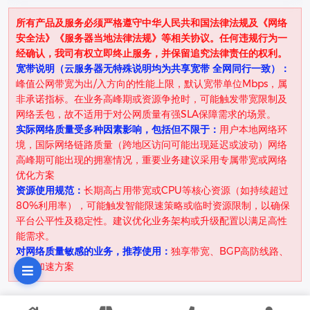
所有产品及服务必须严格遵守中华人民共和国法律法规及《网络
安全法》《服务器当地法律法规》等相关协议。任何违规行为一
经确认，我司有权立即终止服务，并保留追究法律责任的权利。
宽带说明（云服务器无特殊说明均为共享宽带 全网同行一致）：
峰值公网带宽为出/入方向的性能上限，默认宽带单位Mbps，属
非承诺指标。在业务高峰期或资源争抢时，可能触发带宽限制及
网络丢包，故不适用于对公网质量有强SLA保障需求的场景。
实际网络质量受多种因素影响，包括但不限于：
用户本地网络环
境，国际网络链路质量（跨地区访问可能出现延迟或波动）网络
高峰期可能出现的拥塞情况，重要业务建议采用专属带宽或网络
优化方案
资源使用规范：
长期高占用带宽或CPU等核心资源（如持续超过
80%利用率），可能触发智能限速策略或临时资源限制，以确保
平台公平性及稳定性。建议优化业务架构或升级配置以满足高性
能需求。
对网络质量敏感的业务，推荐使用：
独享带宽、BGP高防线路、
全球加速方案