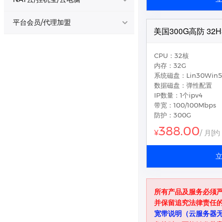
LCS - 内蒙古 • 大带宽
200M
西南昆明云
跨网优秀
陕西1区-NAT云/云电脑
铂金
平台会员/代理加盟
美国300G高防 32H
LCS - 云南昆明 • 大带宽
100M
西南德阳企业云
企业高防
陕西2区-NAT云/云电脑
金牌
会员/代理 - 预存开通
折扣
LCS - 云南昆明 • 大内存
内存型
CPU：32核
西北西安稳定云
性价高防
山东1区-NAT云/云电脑
铂金
会员/代理 - 购买开通
折扣
内存：32G
系统磁盘：Lin30Win5
华中十堰性价云
性价高防
湖北1区-9950X/BGP/游戏云
AMD
数据磁盘：弹性配置
IP数量：1个ipv4
华中襄阳性价云
高防
湖北2区-NAT云/云电脑
铂金
带宽：100/100Mbps
防护：300G
华东宁波精品云
跨网优秀
成都1区-NAT云/云电脑
铂金/E5
388.00
¥
/ 月
[约
华东宁波性能云
i9-高性能
华东泉州稳定云
高防
西南昆明云 - 大带宽
流量型
所有产品及服务必须
西南德阳企业云 - 大带宽
流量型
并保留追究法律责任
宽带说明（云服务器无
华中十堰性价云 - 大带宽
流量型