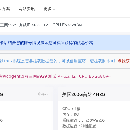
决方案
网站资讯
更多
网9929 测试IP 46.3.112.1 CPU E5 2680V4
• 虚拟主机
美国虚拟主机 • 1区
高性能
高性能
虚拟主机
免备案，美国宝塔虚拟主机
录后结合您的账号情况展示您可实际获得的优惠价格
金融解决方案
网维通知
电商解决方案
业界新闻
Linux系统是需要挂载数据盘的，可以使用宝塔一键挂载脚本 =》
点我获
去程cogent回程三网9929 测试IP 46.3.112.1 CPU E5 2680V4
G
美国300G高防 4H8G
库存27
CPU：4核
内存：8G
0
系统磁盘：Lin30Win50
数据磁盘：弹性配置