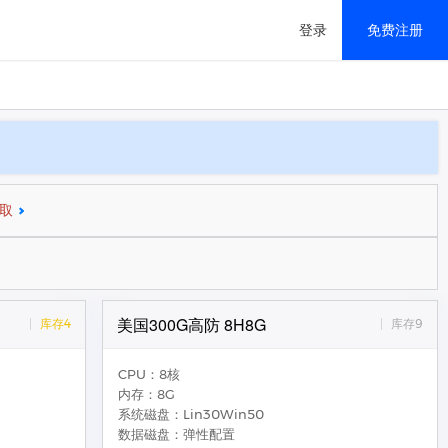
登录
免费注册
移动解决方案
取
美国300G高防 8H8G
库存4
库存9
CPU：8核
内存：8G
系统磁盘：Lin30Win50
数据磁盘：弹性配置