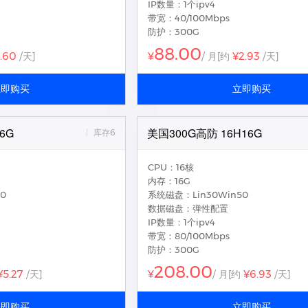
IP数量：1个ipv4
带宽：40/100Mbps
防护：300G
88.00
1.60
¥2.93
/天]
¥
/ 月
[约
/天]
立即购买
立即购买
6G
美国300G高防 16H16G
库存6
CPU：16核
内存：16G
0
系统磁盘：Lin30Win50
数据磁盘：弹性配置
IP数量：1个ipv4
带宽：80/100Mbps
防护：300G
208.00
¥5.27
¥6.93
/天]
¥
/ 月
[约
/天]
立即购买
立即购买