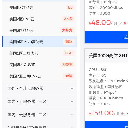
IP数量：1个ipv4
国内 - 云服务器 | 一区
LCS - 美国专线大带宽
E5
香港2区CN2经典云
不限流量
美国1区精品云
E5
带宽：20/100Mbps
防护：300G
香港CN2轻量云
特惠
国内 - 云服务器 | 二区
香港3区CN2经典云
不限流量
美国2区CN2云
AMD
48.00
¥
¥
/ 月
[约
美国优化轻量云
特惠
香港4区CN2流量云
流量型
美国3区精品云
大带宽
NAT云/挂机宝/云电脑
日本精品轻量云
特惠
香港5区CN2流量云
流量型
美国4区9929高防云
高防
平台会员/代理加盟
十堰电信轻量云
特惠
香港6区高防优化云
不黑洞
美国5区三网优化
BGP
美国300G高防 8H1
西安电信轻量云
特惠
香港7区大带宽
300M
美国6区 CUVIP
大带宽
CPU：8核
香港8区CN2经典云
AMD
内存：16G
美国7区三网CN2云
金牌
系统磁盘：Lin30Win5
数据磁盘：弹性配置
国外 - 全球云服务器
IP数量：1个ipv4
带宽：80/100Mbps
日本精品直连云
BGP
国内 - 云服务器 | 一区
防护：300G
158.00
新加坡BGP
BGP
ECS - 浙江宁波 • 电信
铂金
¥
/ 月
[约
国内 - 云服务器 | 二区
马来西亚BGP
BGP
ECS - 陕西西安 • 电信
金牌
华北内蒙性价云
跨网优秀
NAT云/挂机宝/云电脑