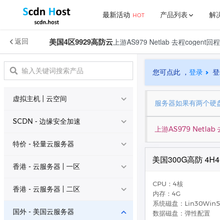
最新活动
产品列表
解
HOT
美国4区9929高防云
上游AS979 Netlab 去程cogent回程三
返回
了解我们
更多
行业解决方案
新闻中心
虚拟主机 | 云空间
公益免费 
免费宝塔
公司简介
推介计划
您可点此 ，
登录
登
SCDN - 边缘安全加速
网站解决方案
官方公告
联系我们
宝塔面板
虚拟主机 | 云空间
特价 - 轻量云服务器
服务器如果有两个硬盘
帮助中心
游戏解决方案
公益免费 • 虚拟主机
高性能
SCDN - 边缘安全加速
香港 - 云服务器 | 一区
上游AS979 Netlab 
美国虚拟主机 • 1区
常见问题
高性能
公益免费 • SCDN
CDN
特价 - 轻量云服务器
香港 - 云服务器 | 二区
美国300G高防 4H4
亚太海外 • SCDN
CDN
香港大宽带 • 2区
AMD
香港 - 云服务器 | 一区
国外 - 美国云服务器
大陆国内 • SCDN
CDN
CPU：4核
香港大宽带 • 3区
铂金
ECS - 香港大浦 • 三区
E5
香港 - 云服务器 | 二区
内存：4G
国外 - 全球云服务器
系统磁盘：Lin30Win5
LCS - 香港大浦 • 三区
E5
ECS - 美国专线大带宽
E5
香港1区CN2经典云
不限流量
国外 - 美国云服务器
数据磁盘：弹性配置