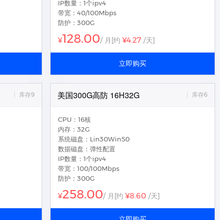
IP数量：1个ipv4
带宽：40/100Mbps
防护：300G
128.00
¥4.27
¥
/ 月
[约
/天]
立即购买
美国300G高防 16H32G
库存9
库存6
CPU：16核
内存：32G
系统磁盘：Lin30Win50
数据磁盘：弹性配置
IP数量：1个ipv4
带宽：100/100Mbps
防护：300G
258.00
¥8.60
¥
/ 月
[约
/天]
立即购买