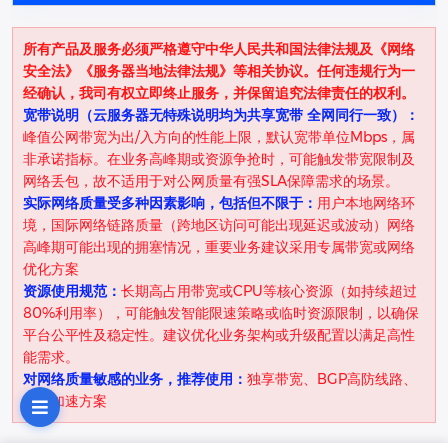
所有产品及服务必须严格遵守中华人民共和国法律法规及《网络
安全法》《服务器当地法律法规》等相关协议。任何违规行为一
经确认，我司有权立即终止服务，并保留追究法律责任的权利。
宽带说明（云服务器无特殊说明均为共享宽带 全网同行一致）：
峰值公网带宽为出/入方向的性能上限，默认宽带单位Mbps，属
非承诺指标。在业务高峰期或资源争抢时，可能触发带宽限制及
网络丢包，故不适用于对公网质量有强SLA保障需求的场景。
实际网络质量受多种因素影响，包括但不限于：
用户本地网络环
境，国际网络链路质量（跨地区访问可能出现延迟或波动）网络
高峰期可能出现的拥塞情况，重要业务建议采用专属带宽或网络
优化方案
资源使用规范：
长期高占用带宽或CPU等核心资源（如持续超过
80%利用率），可能触发智能限速策略或临时资源限制，以确保
平台公平性及稳定性。建议优化业务架构或升级配置以满足高性
能需求。
对网络质量敏感的业务，推荐使用：
独享带宽、BGP高防线路、
全球加速方案