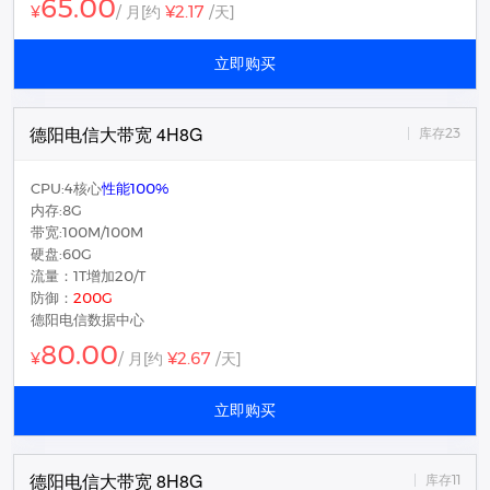
65.00
¥2.17
¥
/ 月
[约
/天]
立即购买
德阳电信大带宽 4H8G
库存23
CPU:4核心
性能100%
内存:8G
带宽:100M/100M
硬盘:60G
流量：1T增加20/T
防御：
200G
德阳电信数据中心
80.00
¥2.67
¥
/ 月
[约
/天]
立即购买
德阳电信大带宽 8H8G
库存11