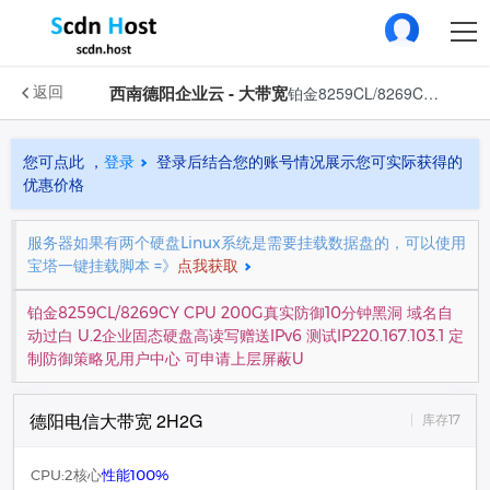
西南德阳企业云 - 大带宽
铂金8259CL/8269CY CPU 200G真实防御10分钟黑洞 域名自动过白 U.2企业固态硬盘高读写赠送IPv6 测试IP220.167.103.1 定制防御策略见用户中心 可申请上层屏蔽U
返回
您可点此 ，
登录
登录后结合您的账号情况展示您可实际获得的
优惠价格
服务器如果有两个硬盘Linux系统是需要挂载数据盘的，可以使用
宝塔一键挂载脚本 =》
点我获取
铂金8259CL/8269CY CPU 200G真实防御10分钟黑洞 域名自
动过白 U.2企业固态硬盘高读写赠送IPv6 测试IP220.167.103.1 定
制防御策略见用户中心 可申请上层屏蔽U
德阳电信大带宽 2H2G
库存17
CPU:2核心
性能100%