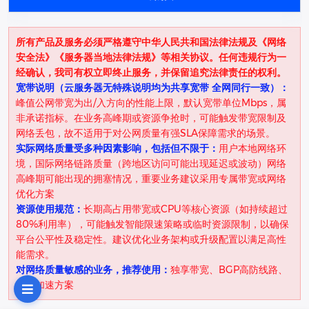
所有产品及服务必须严格遵守中华人民共和国法律法规及《网络
安全法》《服务器当地法律法规》等相关协议。任何违规行为一
经确认，我司有权立即终止服务，并保留追究法律责任的权利。
宽带说明（云服务器无特殊说明均为共享宽带 全网同行一致）：
峰值公网带宽为出/入方向的性能上限，默认宽带单位Mbps，属
非承诺指标。在业务高峰期或资源争抢时，可能触发带宽限制及
网络丢包，故不适用于对公网质量有强SLA保障需求的场景。
实际网络质量受多种因素影响，包括但不限于：
用户本地网络环
境，国际网络链路质量（跨地区访问可能出现延迟或波动）网络
高峰期可能出现的拥塞情况，重要业务建议采用专属带宽或网络
优化方案
资源使用规范：
长期高占用带宽或CPU等核心资源（如持续超过
80%利用率），可能触发智能限速策略或临时资源限制，以确保
平台公平性及稳定性。建议优化业务架构或升级配置以满足高性
能需求。
对网络质量敏感的业务，推荐使用：
独享带宽、BGP高防线路、
全球加速方案