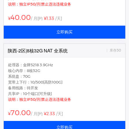
说明：独立IP30/月|禁止违法违规业务
40.00
¥1.33
¥
/ 月
[约
/天]
立即购买
陕西-2区|8核32G NAT 全系统
库存30
处理器：金牌5218 3.9GHz
核心内存：8核32G
系统盘：70G
宽带上下行：10/500[高防100G]
备用线路：待开发
共享IP：10个端口[可升级]
说明：独立IP30/月|禁止违法违规业务
70.00
¥2.33
¥
/ 月
[约
/天]
立即购买