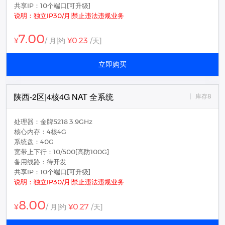
共享IP：10个端口[可升级]
说明：独立IP30/月|禁止违法违规业务
7.00
¥0.23
¥
/ 月
[约
/天]
立即购买
陕西-2区|4核4G NAT 全系统
库存8
处理器：金牌5218 3.9GHz
核心内存：4核4G
系统盘：40G
宽带上下行：10/500[高防100G]
备用线路：待开发
共享IP：10个端口[可升级]
说明：独立IP30/月|禁止违法违规业务
8.00
¥0.27
¥
/ 月
[约
/天]