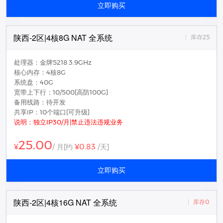
立即购买
陕西-2区|4核8G NAT 全系统
库存25
处理器：金牌5218 3.9GHz
核心内存：4核8G
系统盘：40G
宽带上下行：10/500[高防100G]
备用线路：待开发
共享IP：10个端口[可升级]
说明：独立IP30/月|禁止违法违规业务
25.00
¥0.83
¥
/ 月
[约
/天]
立即购买
陕西-2区|4核16G NAT 全系统
库存0